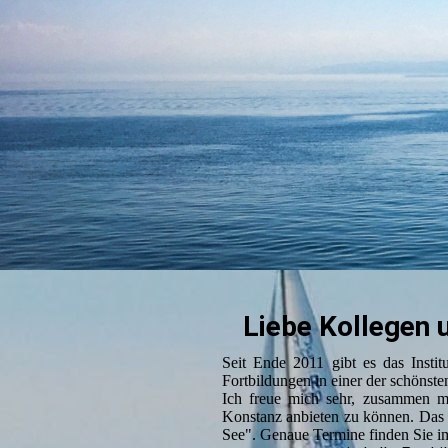
Liebe Kollegen 
Seit Ende 2011 gibt es das Insti
Fortbildungen in einer der schönst
Ich freue mich sehr, zusammen mi
Konstanz anbieten zu können. Das
See". Genaue Termine finden Sie i