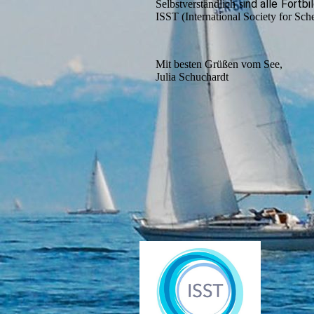
ind alle Fortb
Selbstverständlich s
ISST (International Society for Sche
Mit besten Grüßen vom See,
Julia Schuchardt