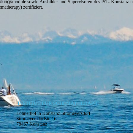
ildungs
module sowie Ausbilder und Supervisoren des IST- Konstanz na
matherapy) zertifiziert.
INSTITUT FÜR SCHEMATHERAPIE
Lohnerhof in Konstanz-Stromeyersdorf
Stromeyersdorfstr. 16
78467 Konstanz